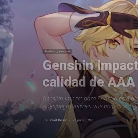
Análisis y reviews
Genshin Impact,
calidad de AAA
Genshin Impact para Android está dis
videojuegos móviles que podemos juga
Por
Raúl Rosso
-
23 junio, 2021