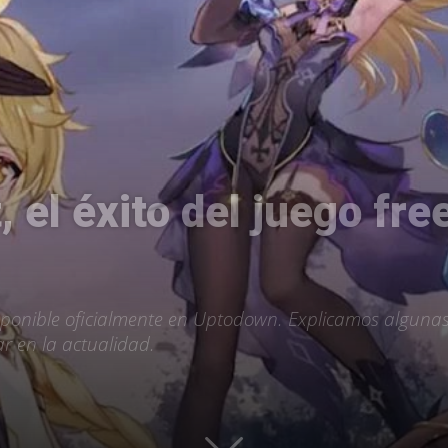
Uptodown
 el éxito del juego fr
ponible oficialmente en Uptodown. Explicamos algunas 
r en la actualidad.