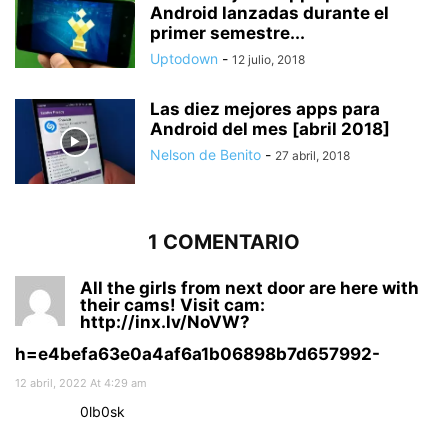
Android lanzadas durante el
primer semestre...
Uptodown
-
12 julio, 2018
Las diez mejores apps para
Android del mes [abril 2018]
Nelson de Benito
-
27 abril, 2018
1 COMENTARIO
All the girls from next door are here with
their cams! Visit cam:
http://inx.lv/NoVW?
h=e4befa63e0a4af6a1b06898b7d657992-
12 abril, 2022 At 4:29 am
0lb0sk