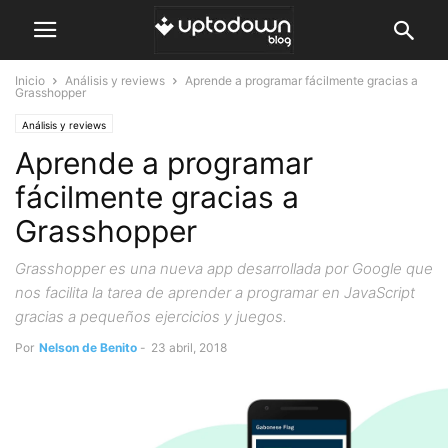
Inicio
Análisis y reviews
Aprende a programar fácilmente gracias a
Grasshopper
Análisis y reviews
Aprende a programar
fácilmente gracias a
Grasshopper
Grasshopper es una nueva app desarrollada por Google que
nos facilita la tarea de aprender a programar en JavaScript
gracias a pequeños ejercicios y juegos.
Por
Nelson de Benito
-
23 abril, 2018