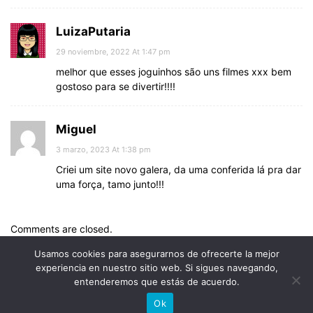
LuizaPutaria
29 noviembre, 2022 At 1:47 pm
melhor que esses joguinhos são uns filmes xxx bem
gostoso para se divertir!!!!
Miguel
3 marzo, 2023 At 1:38 pm
Criei um site novo galera, da uma conferida lá pra dar
uma força, tamo junto!!!
Comments are closed.
Usamos cookies para asegurarnos de ofrecerte la mejor
experiencia en nuestro sitio web. Si sigues navegando,
entenderemos que estás de acuerdo.
© Uptodown Technologies SL |
TOS
|
Política de privacidad y
Ok
cookies
.