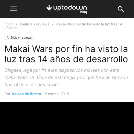
Inicio
Análisis y reviews
Makai Wars por fin ha visto la luz tras 14
años de...
Análisis y reviews
Makai Wars por fin ha visto la
luz tras 14 años de desarrollo
Disgaea llega por fin a los dispositivos móviles con este
Makai Wars, un título de estrategia y rol que ha sido lanzado
tras 14 años de desarrollo.
Por
Nelson de Benito
-
5 marzo, 2018