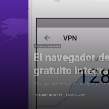
Noticias y actualidad
El navegador d
gratuito integr
Navegar por Internet con Opera es má
Por
Nelson de Benito
-
8 febrero, 2019