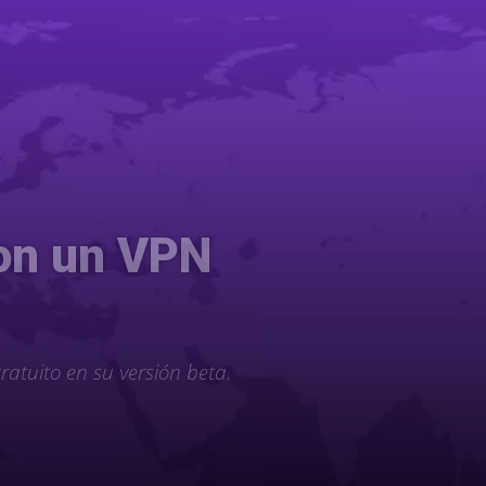
con un VPN
atuito en su versión beta.