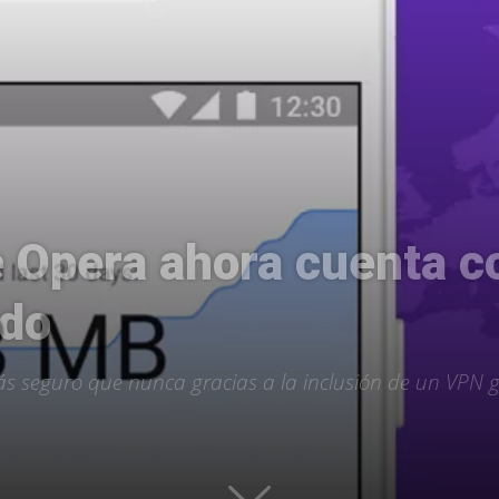
Uptodown
e Opera ahora cuenta 
ado
s seguro que nunca gracias a la inclusión de un VPN gr