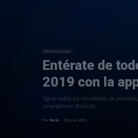
Análisis y reviews
Entérate de tod
2019 con la ap
Sigue todos los resultados de partidos
smartphone Android.
Por
Rocío
-
25 junio, 2019