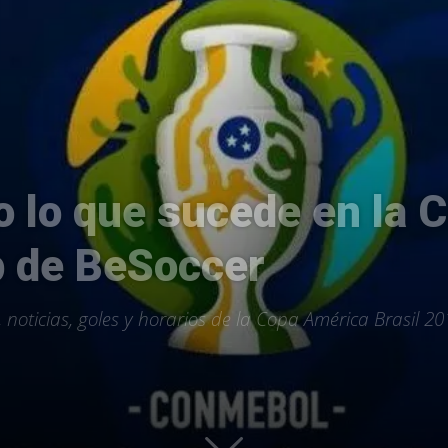
Uptodown
o lo que sucede en la
p de BeSoccer
, noticias, goles y horarios de la Copa América Brasil 2