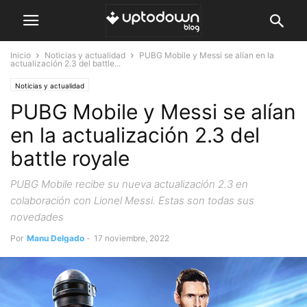
Inicio
Noticias y actualidad
PUBG Mobile y Messi se alían en la
actualización 2.3 del battle...
Noticias y actualidad
PUBG Mobile y Messi se alían
en la actualización 2.3 del
battle royale
PUBG Mobile recibe su nueva actualización 2.3 en
colaboración con Lionel Messi. Estas son todas sus
novedades
Por
Manu Delgado
-
17 noviembre, 2022