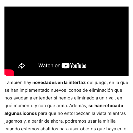
También hay
novedades en la interfaz
del juego, en la que
se han implementado nuevos iconos de eliminación que
nos ayudan a entender si hemos eliminado a un rival, en
qué momento y con qué arma. Además,
se han retocado
algunos iconos
para que no entorpezcan la vista mientras
jugamos y, a partir de ahora, podremos usar la mirilla
cuando estemos abatidos para usar objetos que haya en el