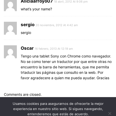
Aliciaarroyo07
18 abril, 2012 At 9:06 pm
what’s your name?
sergio
20 noviembre, 2012 At 4:42 am
sergio
Oscar
16 febrero, 2013 At 12:19 am
Tengo una tablet Sony con Chrome como navegador.
No se como tener un traductor por que entre otras no
encuentro la barra de herramientas, que me permita
trtaducir las páginas que consulto en la web. Por
favor agradecere a quien me pueda ayudar. Gracias
Comments are closed.
Usamos cookies para asegurarnos de ofrecerte la mejor
experiencia en nuestro sitio web. Si sigues navegando,
entenderemos que estás de acuerdo.