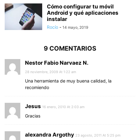
Cómo configurar tu móvil
Android y qué aplicaciones
instalar
Rocío
-
14 mayo, 2019
9 COMENTARIOS
Nestor Fabio Narvaez N.
28 noviembre, 2009 At 1:22 am
Una herramienta de muy buena calidad, la
recomiendo
Jesus
16 enero, 2010 At 2:03 am
Gracias
alexandra Argothy
23 agosto, 2011 At 5:25 pm