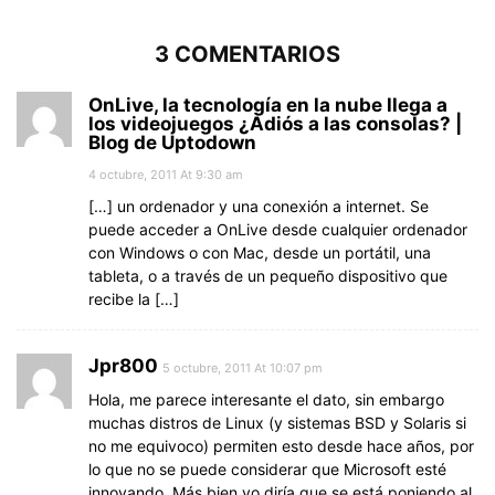
3 COMENTARIOS
OnLive, la tecnología en la nube llega a
los videojuegos ¿Adiós a las consolas? |
Blog de Uptodown
4 octubre, 2011 At 9:30 am
[…] un ordenador y una conexión a internet. Se
puede acceder a OnLive desde cualquier ordenador
con Windows o con Mac, desde un portátil, una
tableta, o a través de un pequeño dispositivo que
recibe la […]
Jpr800
5 octubre, 2011 At 10:07 pm
Hola, me parece interesante el dato, sin embargo
muchas distros de Linux (y sistemas BSD y Solaris si
no me equivoco) permiten esto desde hace años, por
lo que no se puede considerar que Microsoft esté
innovando. Más bien yo diría que se está poniendo al