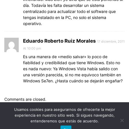
día. Todavía les falta desarrollar un sistema
centralizado para actualizar todo el software que
tengas instalado en la PC, no solo el sistema
operativo.
Eduardo Roberto Ruiz Morales
17 diciembre, 2011
At 10:00 pm
Es una manera de «medio salvar» lo poco de
fiabilidad y credibilidad que tiene Windows. Esto no
es nada nuevo: Ya Windows Vista había salido con
una versión parecida, si no me equivoco también en
Windows Se7en. ¿Hasta cuándo se dejarán engañar?
Comments are closed.
Usamos cookies para asegurarnos de ofrecerte la mejor
experiencia en nuestro sitio web. Si sigues navegando,
entenderemos que estás de acuerdo.
© Uptodown Technologies SL |
TOS
|
Política de privacidad y