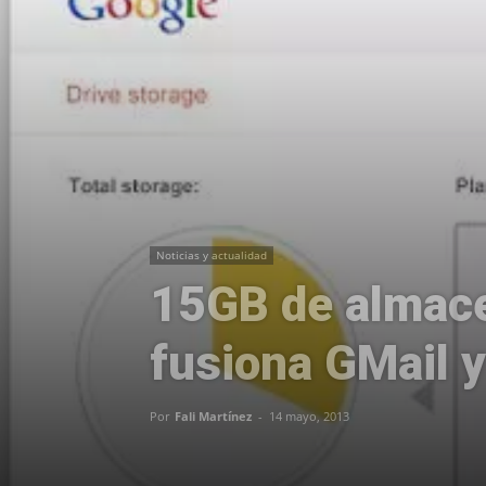
Noticias y actualidad
15GB de almace
fusiona GMail y
Por
Fali Martínez
-
14 mayo, 2013