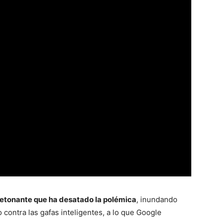
detonante que ha desatado la polémica
, inundando
o contra las gafas inteligentes, a lo que Google