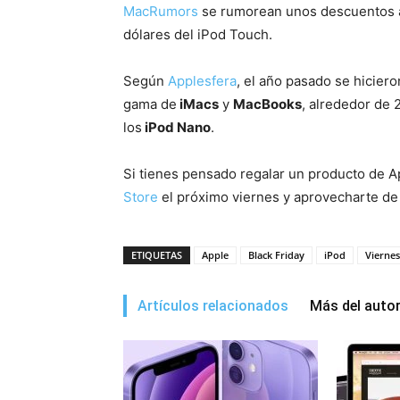
MacRumors
se rumorean unos descuentos a
dólares del iPod Touch.
Según
Applesfera
, el año pasado se hicier
gama de
iMacs
y
MacBooks
, alrededor de 
los
iPod Nano
.
Si tienes pensado regalar un producto de Ap
Store
el próximo viernes y aprovecharte de
ETIQUETAS
Apple
Black Friday
iPod
Vierne
Artículos relacionados
Más del auto