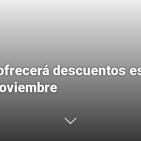
Uptodown
ofrecerá descuentos es
noviembre