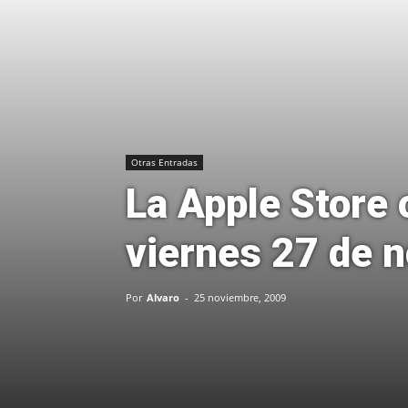
Otras Entradas
La Apple Store 
viernes 27 de 
Por
Alvaro
-
25 noviembre, 2009