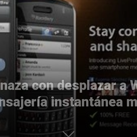
Uptodown
enaza con desplazar a 
nsajería instantánea m