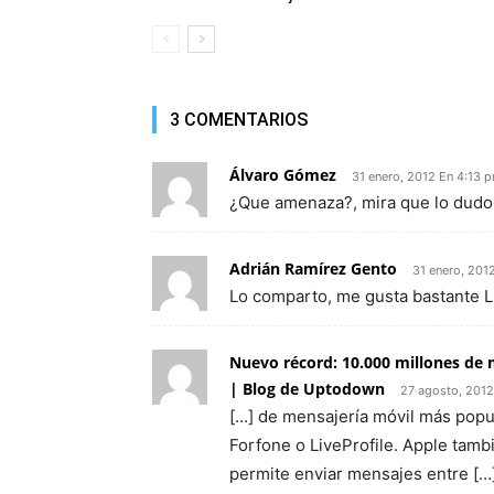
3 COMENTARIOS
Álvaro Gómez
31 enero, 2012 En 4:13 
¿Que amenaza?, mira que lo dud
Adrián Ramírez Gento
31 enero, 201
Lo comparto, me gusta bastante L
Nuevo récord: 10.000 millones de 
| Blog de Uptodown
27 agosto, 2012
[…] de mensajería móvil más popu
Forfone o LiveProfile. Apple tamb
permite enviar mensajes entre […