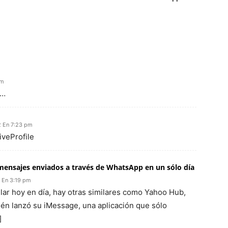
pm
o…
2 En 7:23 pm
iveProfile
mensajes enviados a través de WhatsApp en un sólo día
 En 3:19 pm
lar hoy en día, hay otras similares como Yahoo Hub,
ién lanzó su iMessage, una aplicación que sólo
]