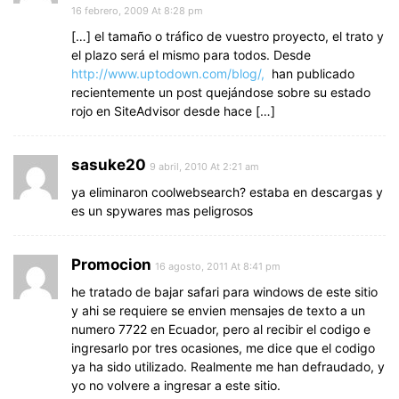
16 febrero, 2009 At 8:28 pm
[…] el tamaño o tráfico de vuestro proyecto, el trato y
el plazo será el mismo para todos. Desde
http://www.uptodown.com/blog/,
han publicado
recientemente un post quejándose sobre su estado
rojo en SiteAdvisor desde hace […]
sasuke20
9 abril, 2010 At 2:21 am
ya eliminaron coolwebsearch? estaba en descargas y
es un spywares mas peligrosos
Promocion
16 agosto, 2011 At 8:41 pm
he tratado de bajar safari para windows de este sitio
y ahi se requiere se envien mensajes de texto a un
numero 7722 en Ecuador, pero al recibir el codigo e
ingresarlo por tres ocasiones, me dice que el codigo
ya ha sido utilizado. Realmente me han defraudado, y
yo no volvere a ingresar a este sitio.