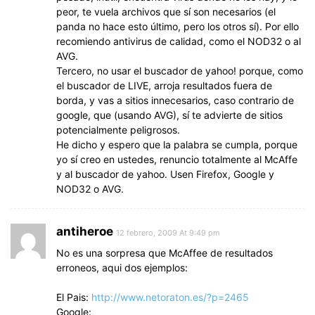
peor, te vuela archivos que sí son necesarios (el
panda no hace esto último, pero los otros sí). Por ello
recomiendo antivirus de calidad, como el NOD32 o al
AVG.
Tercero, no usar el buscador de yahoo! porque, como
el buscador de LIVE, arroja resultados fuera de
borda, y vas a sitios innecesarios, caso contrario de
google, que (usando AVG), sí te advierte de sitios
potencialmente peligrosos.
He dicho y espero que la palabra se cumpla, porque
yo sí creo en ustedes, renuncio totalmente al McAffe
y al buscador de yahoo. Usen Firefox, Google y
NOD32 o AVG.
antiheroe
12 febrero, 2009 At 9:49 pm
No es una sorpresa que McAffee de resultados
erroneos, aqui dos ejemplos:
El Pais:
http://www.netoraton.es/?p=2465
Google: