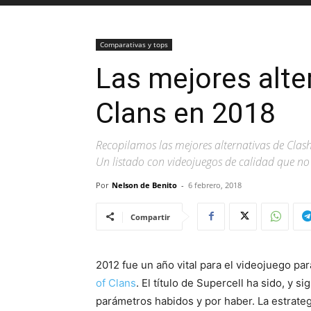
Comparativas y tops
Las mejores alte
Clans en 2018
Recopilamos las mejores alternativas de Clash
Un listado con videojuegos de calidad que no
Por
Nelson de Benito
-
6 febrero, 2018
Compartir
2012 fue un año vital para el videojuego para
of Clans
. El título de Supercell ha sido, y 
parámetros habidos y por haber. La estrateg