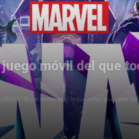
Uptodown
 juego móvil del que t
adictivo? Te contamos todo lo que tienes que saber del