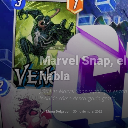
Tutoriales y guías
Marvel Snap, el
habla
¿Qué es Marvel Snap y por qué es tan 
incluido cómo descargarlo gratis
Por
Manu Delgado
-
30 noviembre, 2022