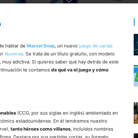
 de hablar de
Marvel Snap
, un nuevo
juego de cartas
por
Nuverse
. Se trata de un título gratuito, con modelo
 muy adictiva. Si quieres saber qué hay detrás de este
ontinuación te contamos
de qué va el juego y cómo
onables
(CCG, por sus siglas en inglés) ambientado en
de cómics estadounidense. En él tendremos nuestro
rvel,
tanto héroes como villanos
, incluidos nombres
firma. Destaca por sus partidas cortas, su formato