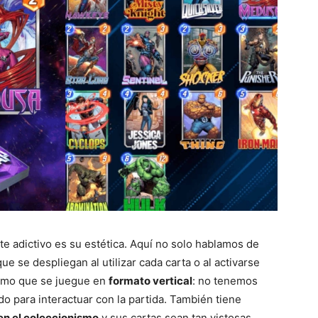
te adictivo es su estética. Aquí no solo hablamos de
e se despliegan al utilizar cada carta o al activarse
como que se juegue en
formato vertical
: no tenemos
do para interactuar con la partida. También tiene
en el coleccionismo
y sus cartas sean tan vistosas,