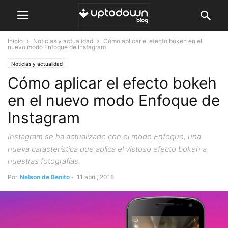
Inicio
Noticias y actualidad
Cómo aplicar el efecto bokeh en el
nuevo modo Enfoque de Instagram
Noticias y actualidad
Cómo aplicar el efecto bokeh
en el nuevo modo Enfoque de
Instagram
Instagram se ha actualizado con el modo Enfoque, una
nueva característica que aplica el vistoso efecto bokeh a
nuestras fotografías.
Por
Nelson de Benito
-
11 abril, 2018