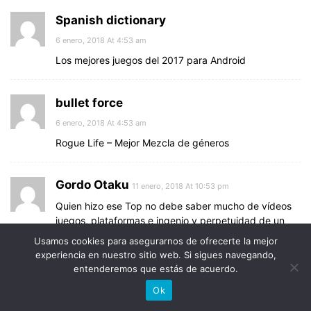
Spanish dictionary
6 enero, 2018 At 4:53 am
Los mejores juegos del 2017 para Android
bullet force
6 enero, 2018 At 4:53 am
Rogue Life – Mejor Mezcla de géneros
Gordo Otaku
11 enero, 2018 At 10:53 pm
Quien hizo ese Top no debe saber mucho de vídeos
juegos, plataformas e ingenio y perpetuidad de un
juego que son los tres elementos básicos para que
Usamos cookies para asegurarnos de ofrecerte la mejor
sea bueno. Saludos!!!
experiencia en nuestro sitio web. Si sigues navegando,
entenderemos que estás de acuerdo.
Ok
Los mejores juegos del 2018 para Android
- Blog Uptodown.com - La Erupcion