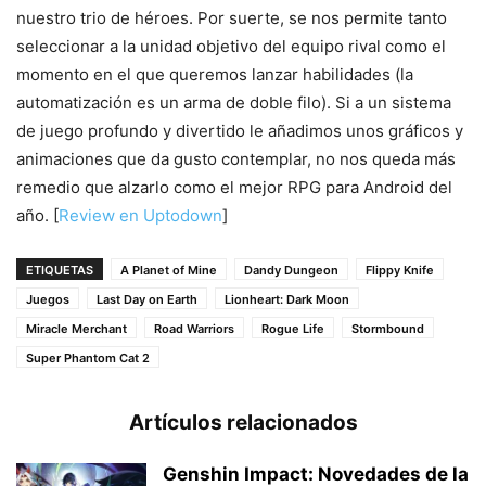
nuestro trio de héroes. Por suerte, se nos permite tanto
seleccionar a la unidad objetivo del equipo rival como el
momento en el que queremos lanzar habilidades (la
automatización es un arma de doble filo). Si a un sistema
de juego profundo y divertido le añadimos unos gráficos y
animaciones que da gusto contemplar, no nos queda más
remedio que alzarlo como el mejor RPG para Android del
año. [
Review en Uptodown
]
ETIQUETAS
A Planet of Mine
Dandy Dungeon
Flippy Knife
Juegos
Last Day on Earth
Lionheart: Dark Moon
Miracle Merchant
Road Warriors
Rogue Life
Stormbound
Super Phantom Cat 2
Artículos relacionados
Genshin Impact: Novedades de la