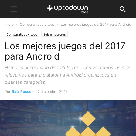
Inicio
Comparativas y tops
Los mejores juegos del 2017 para Android
Comparativas y tops
Sobre nosotros
Los mejores juegos del 2017
para Android
Hemos seleccionado diez títulos que consideramos los más
relevantes para la plataforma Android organizados en
distintas categorías.
Por
Raúl Rosso
-
22 diciembre, 2017