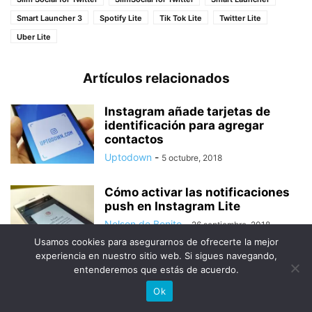
Smart Launcher 3
Spotify Lite
Tik Tok Lite
Twitter Lite
Uber Lite
Artículos relacionados
Instagram añade tarjetas de
identificación para agregar
contactos
Uptodown
-
5 octubre, 2018
Cómo activar las notificaciones
push en Instagram Lite
Nelson de Benito
-
26 septiembre, 2018
Usamos cookies para asegurarnos de ofrecerte la mejor
experiencia en nuestro sitio web. Si sigues navegando,
entenderemos que estás de acuerdo.
Cómo ahorrar datos en tus
principales aplicaciones de
Ok
Android