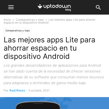
Inicio
Comparativas y tops
Las mejores apps Lite para ahorrar
espacio en tu dispositivo Android
Comparativas y tops
Las mejores apps Lite para
ahorrar espacio en tu
dispositivo Android
Los grandes desarrolladores de aplicaciones para Android
se han dado cuenta de la necesidad de ofrecer versiones
alternativas de su software que consuman menos recursos
para adaptarse a terminales de gama media-baja.
Por
Raúl Rosso
-
5 octubre, 2021