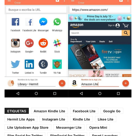
ETIQUETAS
Amazon Kindle Lite
Facebook Lite
Google Go
Hermit Lite Apps
Instagram Lite
Kindle Lite
Likee Lite
Lite Uptodown App Store
Messenger Lite
Opera Mini
Slim Social for Twitter
SlimSocial for Twitter
Smart Launcher