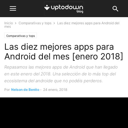
Inicio
Comparativas y tops
Las diez mejores apps para Android del
mes
Comparativas y tops
Las diez mejores apps para
Android del mes [enero 2018]
Repasamos las mejores apps de Android que han llegado
en este enero del 2018. Una selección de lo más top del
ecosistema del androide que no podéis perderos.
Por
Nelson de Benito
-
24 enero, 2018